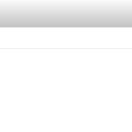
y que no
L’engany