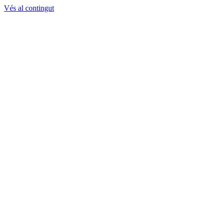
Vés al contingut